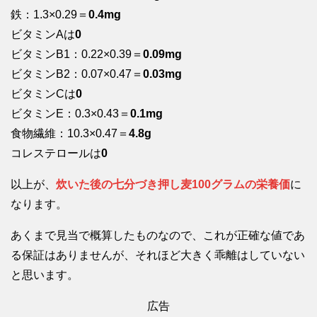
鉄：1.3×0.29＝
0.4mg
ビタミンAは
0
ビタミンB1：0.22×0.39＝
0.09mg
ビタミンB2：0.07×0.47＝
0.03mg
ビタミンCは
0
ビタミンE：0.3×0.43＝
0.1mg
食物繊維：10.3×0.47＝
4.8g
コレステロールは
0
以上が、
炊いた後の七分づき押し麦100グラムの栄養価
に
なります。
あくまで見当で概算したものなので、これが正確な値であ
る保証はありませんが、それほど大きく乖離はしていない
と思います。
広告