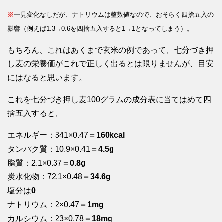
※
一見変化なしだが、ナトリウムは整数値なので、おそらく四捨五入の
影響（例えば1.3→0.6を四捨五入すると1→1となってしまう）。
もちろん、これはあくまで玄米の例であって、七分づき押
し麦の栄養価がこれで正しく出るとは限りませんが、目安
にはなると思います。
これを七分づき押し麦100グラムの成分表に当てはめて四
捨五入すると、
エネルギー：341×0.47＝
160kcal
タンパク質：10.9×0.41＝
4.5g
脂質：2.1×0.37＝
0.8g
炭水化物：72.1×0.48＝
34.6g
塩分は
0
ナトリウム：2×0.47＝
1mg
カルシウム：23×0.78＝
18mg