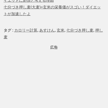
イエットに必須と考える理由
七分づき押し麦(大麦)+玄米の栄養価がスゴい！ダイエッ
トが加速したよ
タグ :
カロリー計算
,
あすけん
,
玄米
,
七分づき押し麦
,
押し
麦
広告