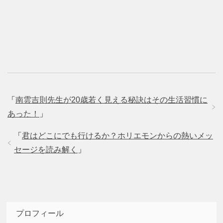
「
南雲吉則先生が20歳若く見える秘訣はその生活習慣に
あった！
」
「
君はどこにでも行けるか？ホリエモンからの熱いメッ
セージを読み解く
」
プロフィール