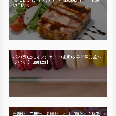
や予防法。
パス(線)上にオブジェクト(図形)を等間隔に並べ
る方法【Illustrator】
単糖類、二糖類、多糖類、オリゴ糖とは？構造