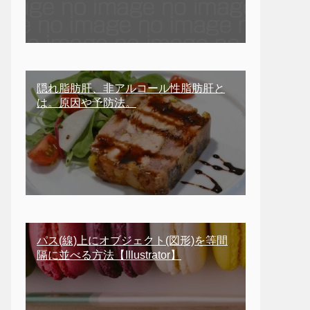
隠れ脂肪肝、非アルコール性脂肪肝と
は。原因や予防法。
パス(線)上にオブジェクト(図形)を等間
隔に並べる方法【Illustrator】