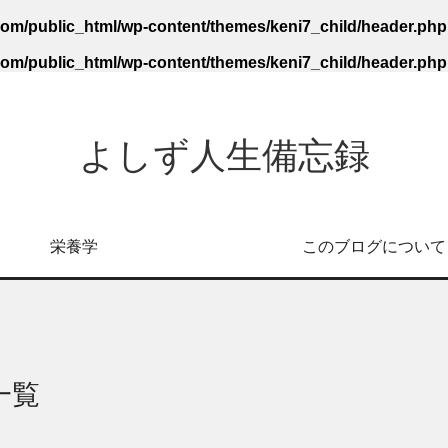
com/public_html/wp-content/themes/keni7_child/header.php
com/public_html/wp-content/themes/keni7_child/header.php
よしず人生備忘録
栄養学
このブログについて
一覧