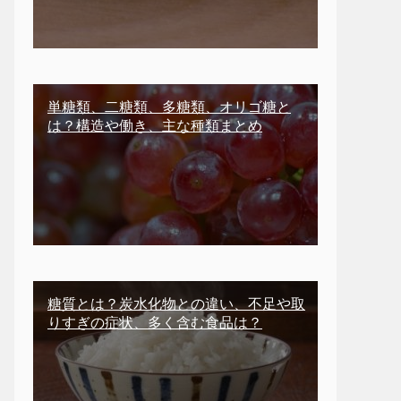
単糖類、二糖類、多糖類、オリゴ糖と
は？構造や働き、主な種類まとめ
糖質とは？炭水化物との違い、不足や取
りすぎの症状、多く含む食品は？